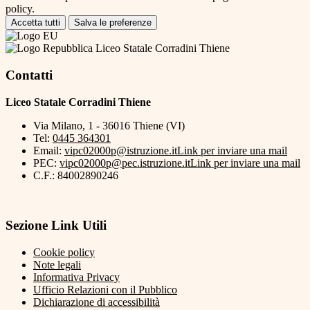
policy.
Accetta tutti
Salva le preferenze
Liceo Statale Corradini Thiene
Contatti
Liceo Statale Corradini Thiene
Via Milano, 1 - 36016 Thiene (VI)
Tel:
0445 364301
Email:
vipc02000p@istruzione.it
Link per inviare una mail
PEC:
vipc02000p@pec.istruzione.it
Link per inviare una mail
C.F.: 84002890246
Sezione Link Utili
Cookie policy
Note legali
Informativa Privacy
Ufficio Relazioni con il Pubblico
Dichiarazione di accessibilità