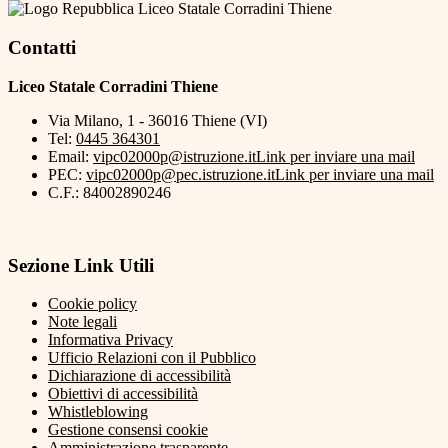
Liceo Statale Corradini Thiene
Contatti
Liceo Statale Corradini Thiene
Via Milano, 1 - 36016 Thiene (VI)
Tel:
0445 364301
Email:
vipc02000p@istruzione.it
Link per inviare una mail
PEC:
vipc02000p@pec.istruzione.it
Link per inviare una mail
C.F.: 84002890246
Sezione Link Utili
Cookie policy
Note legali
Informativa Privacy
Ufficio Relazioni con il Pubblico
Dichiarazione di accessibilità
Obiettivi di accessibilità
Whistleblowing
Gestione consensi cookie
Amministrazione trasparente